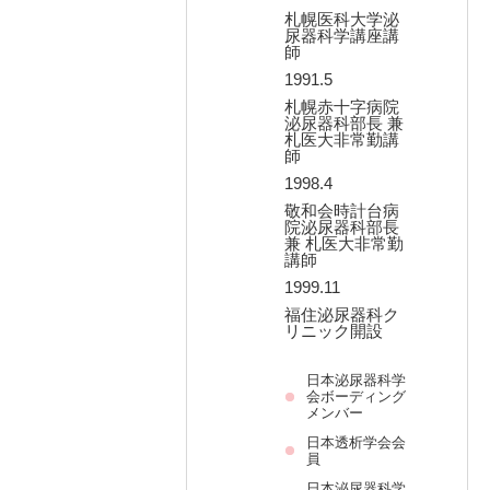
札幌医科大学泌
尿器科学講座講
師
1991.5
札幌赤十字病院
泌尿器科部長 兼
札医大非常勤講
師
1998.4
敬和会時計台病
院泌尿器科部長
兼 札医大非常勤
講師
1999.11
福住泌尿器科ク
リニック開設
日本泌尿器科学
会ボーディング
メンバー
日本透析学会会
員
日本泌尿器科学