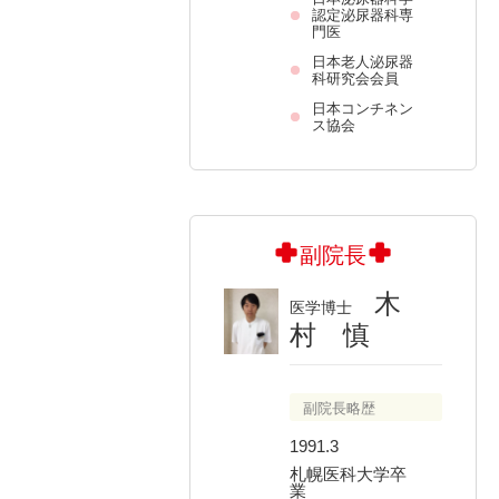
認定泌尿器科専
門医
日本老人泌尿器
科研究会会員
日本コンチネン
ス協会
副院長
木
医学博士
村 慎
副院長略歴
1991.3
札幌医科大学卒
業