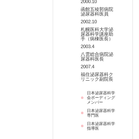
2000.10
函館五稜郭病院
泌尿器科医員
2002.10
札幌医科大学泌
尿器科学講座助
手（病棟医長）
2003.4
八雲総合病院泌
尿器科医長
2007.4
福住泌尿器科ク
リニック副院長
日本泌尿器科学
会ボーディング
メンバー
日本泌尿器科学
専門医
日本泌尿器科学
指導医