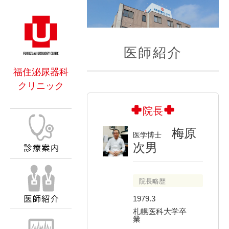
医師紹介
福住泌尿器科
クリニック
院長
梅原
医学博士
次男
院長略歴
1979.3
札幌医科大学卒
業