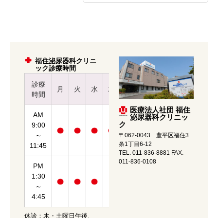
福住泌尿器科クリニ
ック診療時間
診療
月
火
水
木
金
土
時間
医療法人社団 福住
AM
泌尿器科クリニッ
ク
9:00
～
〒062-0043 豊平区福住3
条1丁目6-12
11:45
TEL. 011-836-8881 FAX.
011-836-0108
PM
1:30
～
4:45
休診：木・土曜日午後、