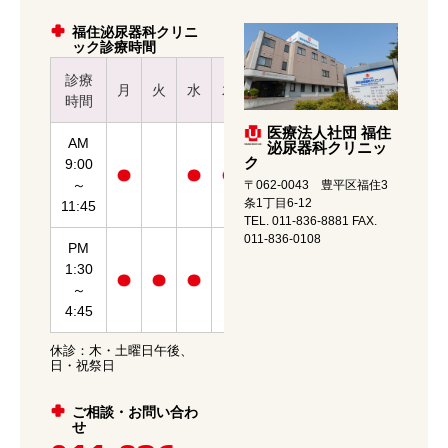
福住泌尿器科クリニ
ック診療時間
診療
月
火
水
木
金
土
時間
医療法人社団 福住
AM
泌尿器科クリニッ
ク
9:00
～
〒062-0043 豊平区福住3
条1丁目6-12
11:45
TEL. 011-836-8881 FAX.
011-836-0108
PM
1:30
～
4:45
休診：木・土曜日午後、
日・祝祭日
ご相談・お問い合わ
せ