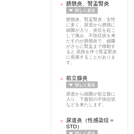
膀胱炎、腎盂腎炎
膀胱炎、腎盂腎炎：女性
に多く、尿道から膀胱に
細菌が入り、炎症を起こ
して痛み、不快症状を来
たすのが膀胱炎で、細菌
がさらに腎盂まで移動す
ると 高熱を伴う腎盂腎炎
に発展することがありま
す。
前立腺炎
尿道から細菌が前立腺に
入り、下腹部の不快症状
などを来たします。
尿道炎（性感染症＝
STD）