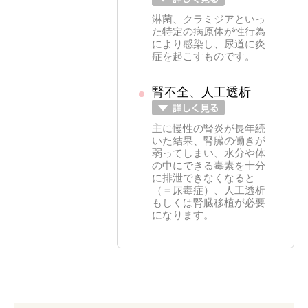
淋菌、クラミジアといっ
た特定の病原体が性行為
により感染し、尿道に炎
症を起こすものです。
腎不全、人工透析
主に慢性の腎炎が長年続
いた結果、腎臓の働きが
弱ってしまい、水分や体
の中にできる毒素を十分
に排泄できなくなると
（＝尿毒症）、人工透析
もしくは腎臓移植が必要
になります。